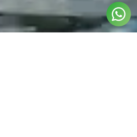
¿Listo para izar las velas?
Si