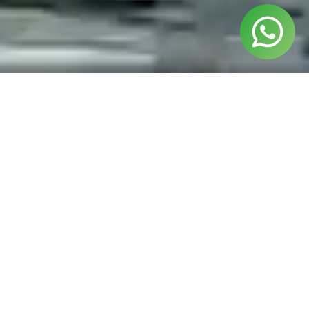
¿Listo para izar las velas?
Si