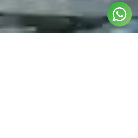
¿Listo para izar las velas?
Si