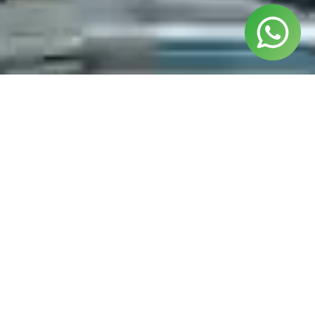
¿Listo para izar las velas?
Si