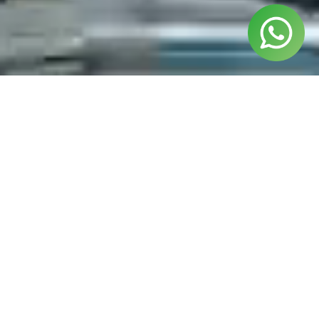
¿Listo para izar las velas?
Si