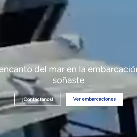
 encanto del mar en la embarcaci
soñaste
Ver embarcaciones
¡Contáctanos!