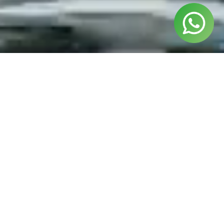
¿Listo para izar las velas?
Si