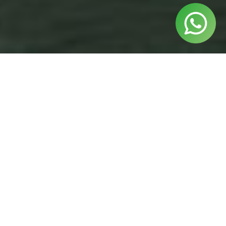
¿Listo para izar las velas?
Si